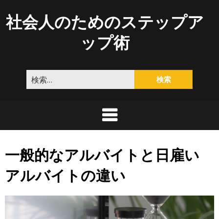
Skip
社会人のためのステップア
to
content
ップ術
検
索:
一般的なアルバイトと日雇い
アルバイトの違い