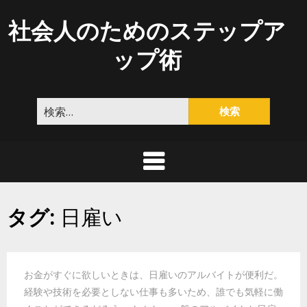
Skip
社会人のためのステップア
to
content
ップ術
検
索:
タグ:
日雇い
お金がすぐに欲しいときは、日雇いのアルバイトが便利だ。
経験や技術を必要としない仕事も多いため、誰でも気軽に働