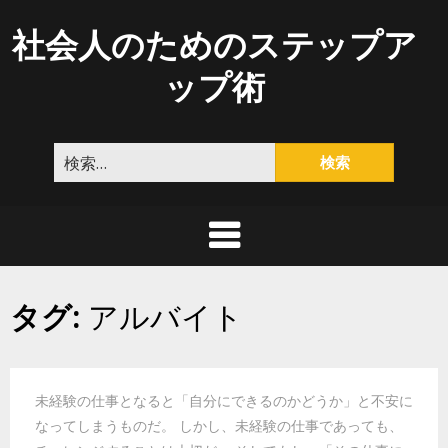
Skip
社会人のためのステップア
to
content
ップ術
検
索:
タグ:
アルバイト
未経験の仕事となると「自分にできるのかどうか」と不安に
なってしまうものだ。 しかし、未経験の仕事であっても、