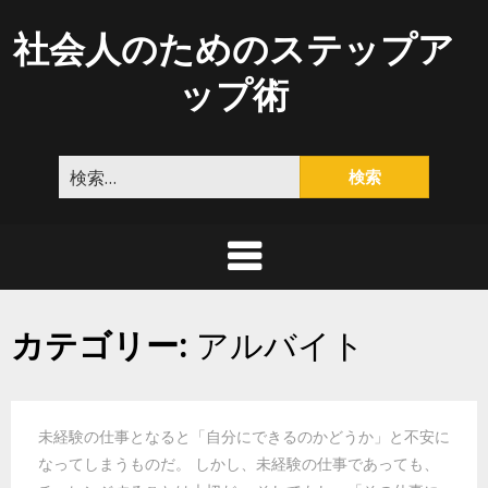
Skip
社会人のためのステップア
to
content
ップ術
検
索:
カテゴリー:
アルバイト
未経験の仕事となると「自分にできるのかどうか」と不安に
なってしまうものだ。 しかし、未経験の仕事であっても、