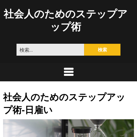
Skip
社会人のためのステップア
to
content
ップ術
検
索:
社会人のためのステップアッ
プ術-日雇い